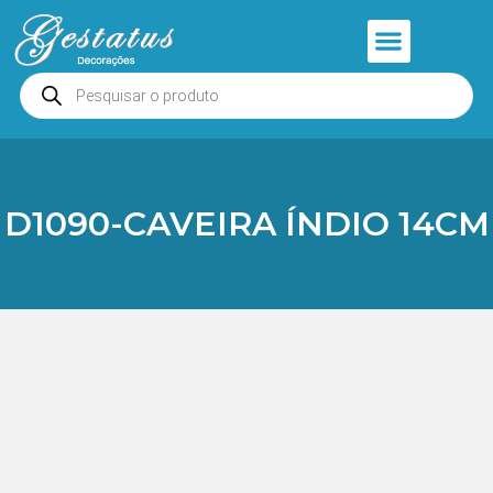
Anjos e Presépios
Entrar ou Cadastrar
D1090-CAVEIRA ÍNDIO 14CM