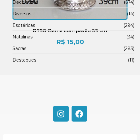
Decorativas
(674)
Diversos
(14)
Esotéricas
(294)
D790-Dama com pavão 39 cm
Natalinas
(34)
R$
15,00
Sacras
(283)
Destaques
(11)