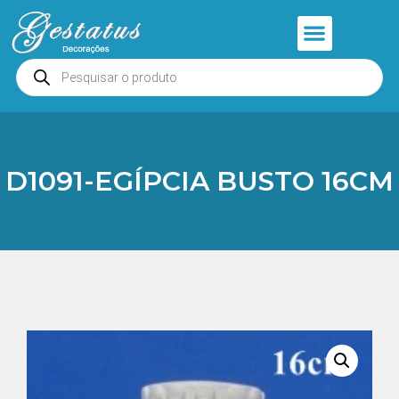
Anjos e Presépios
Entrar ou Cadastrar
D1091-EGÍPCIA BUSTO 16CM