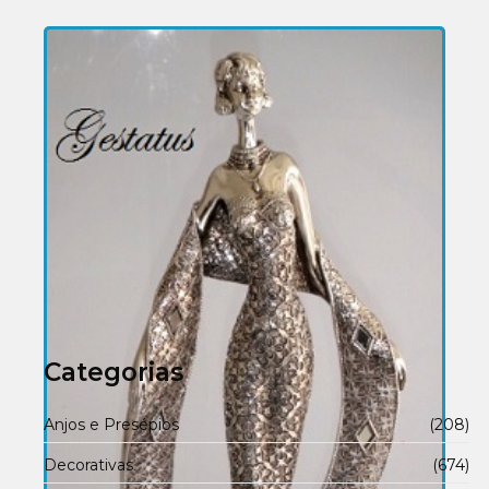
Categorias
Anjos e Presépios
(208)
Decorativas
(674)