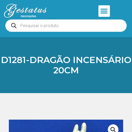
Anjos e Presépios
Entrar ou Cadastrar
D1281-DRAGÃO INCENSÁRIO
20CM