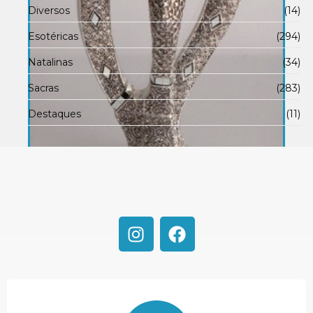
Diversos
(14)
Esotéricas
(294)
Natalinas
(34)
Sacras
(283)
Destaques
(11)
D788-Dama 47 cm
R$
18,00