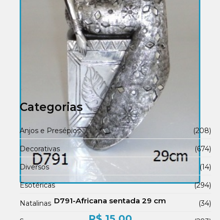
Categorias
Anjos e Presépios
(208)
Decorativas
(674)
Diversos
(14)
Esotéricas
(294)
D791-Africana sentada 29 cm
Natalinas
(34)
R$
15,00