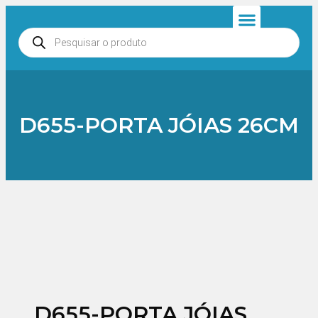
Anjos e Presépios
Entrar ou Cadastrar
D655-PORTA JÓIAS 26CM
D655-PORTA JÓIAS