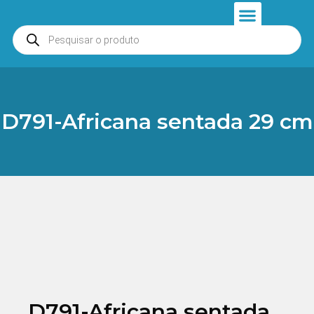
Anjos e Presépios
Entrar ou Cadastrar
D791-Africana sentada 29 cm
D791-Africana sentada