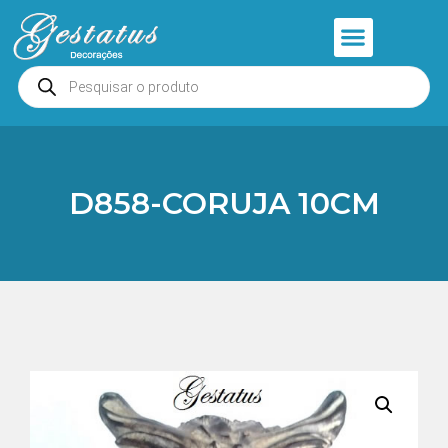
Anjos e Presépios
Entrar ou Cadastrar
D858-CORUJA 10CM