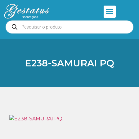
Anjos e Presépios
Entrar ou Cadastrar
E238-SAMURAI PQ