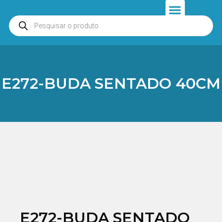
Anjos e Presépios
Entrar ou Cadastrar
E272-BUDA SENTADO 40CM
E272-BUDA SENTADO