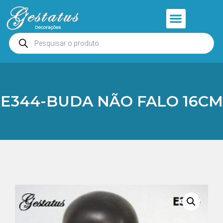
Anjos e Presépios
Entrar ou Cadastrar
E344-BUDA NÃO FALO 16CM