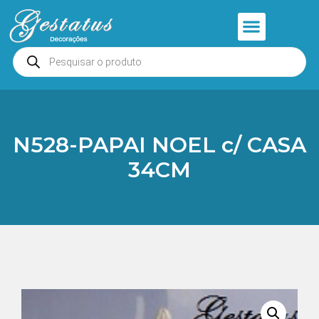
Anjos e Presépios
Entrar ou Cadastrar
N528-PAPAI NOEL c/ CASA
34CM