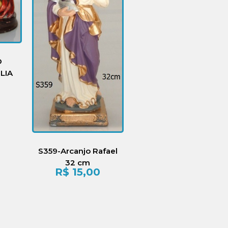
O
LIA
S359-Arcanjo Rafael
32 cm
R$
15,00