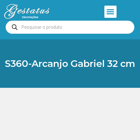
Anjos e Presépios
Entrar ou Cadastrar
S360-Arcanjo Gabriel 32 cm