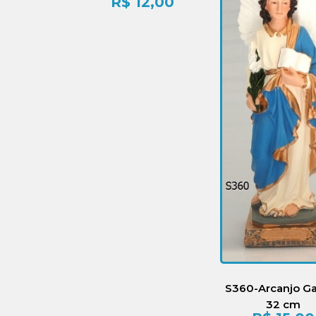
R$
12,00
S360-Arcanjo Ga
32 cm