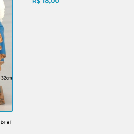
R$
18,00
briel