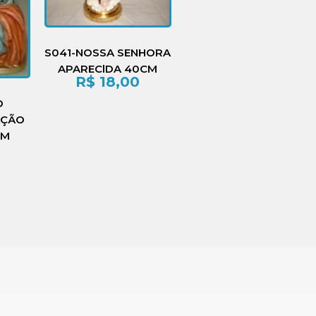
S041-NOSSA SENHORA
APAREClDA 40CM
R$
18,00
O
AÇÃO
CM