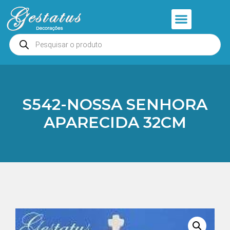
Anjos e Presépios
Entrar ou Cadastrar
S542-NOSSA SENHORA
APARECIDA 32CM