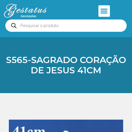
Anjos e Presépios
Entrar ou Cadastrar
S565-SAGRADO CORAÇÃO
DE JESUS 41CM