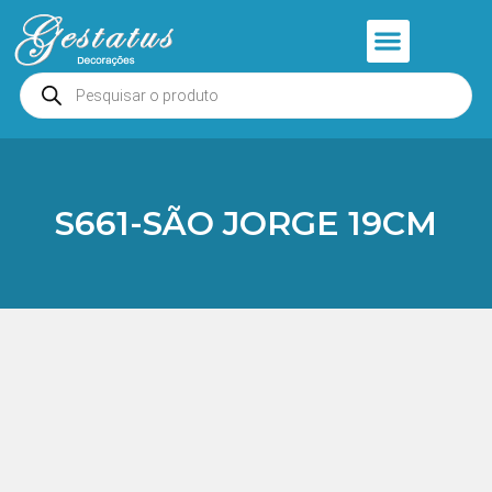
Anjos e Presépios
Entrar ou Cadastrar
S661-SÃO JORGE 19CM