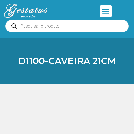
Anjos e Presépios
Entrar ou Cadastrar
D1100-CAVEIRA 21CM