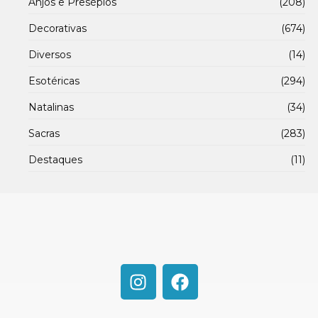
Anjos e Presépios
(208)
Decorativas
(674)
Diversos
(14)
Esotéricas
(294)
Natalinas
(34)
Sacras
(283)
Destaques
(11)