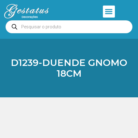
Anjos e Presépios
Entrar ou Cadastrar
D1239-DUENDE GNOMO
18CM