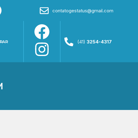
contatogestatus@gmail.com
(41)
3254-4317
RAR
M