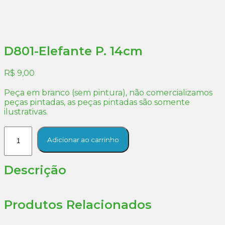
D801-Elefante P. 14cm
R$
9,00
Peça em branco (sem pintura), não comercializamos
peças pintadas, as peças pintadas são somente
ilustrativas.
D801-
Elefante
Adicionar ao carrinho
P.
14cm
Descrição
quantidade
Produtos Relacionados