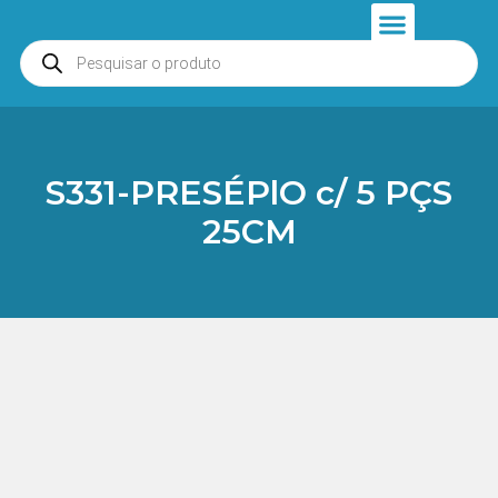
Anjos e Presépios
Entrar ou Cadastrar
S331-PRESÉPlO c/ 5 PÇS
25CM